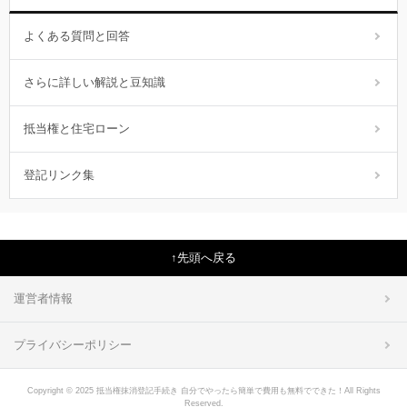
よくある質問と回答
さらに詳しい解説と豆知識
抵当権と住宅ローン
登記リンク集
先頭へ戻る
運営者情報
プライバシーポリシー
Copyright © 2025 抵当権抹消登記手続き 自分でやったら簡単で費用も無料でできた！All Rights
Reserved.