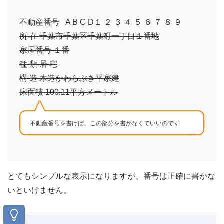
不動産番号 A B C D１ ２ ３ ４ ５ ６ ７ ８ ９
所 在 千葉市千葉区千葉町一丁目１番地
家屋番号 １番
種 類 居 宅
構 造 木造かわらぶき平家建
床面積 100.11平方メートル
不動産番号を書けば、この部分を書かなくていいのです
とてもシンプルな表示になりますが、番号は正確に書かな
いといけません。