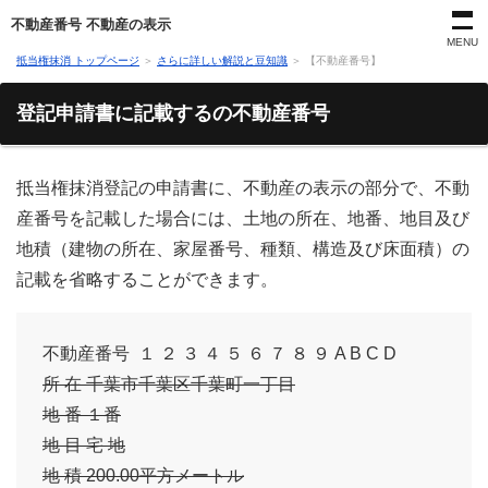
不動産番号 不動産の表示
MENU
抵当権抹消 トップページ
＞
さらに詳しい解説と豆知識
＞
【不動産番号】
登記申請書に記載するの不動産番号
抵当権抹消登記の申請書に、不動産の表示の部分で、不動
産番号を記載した場合には、土地の所在、地番、地目及び
地積（建物の所在、家屋番号、種類、構造及び床面積）の
記載を省略することができます。
不動産番号 １ ２ ３ ４ ５ ６ ７ ８ ９ A B C D
所 在 千葉市千葉区千葉町一丁目
地 番 １番
地 目 宅 地
地 積 200.00平方メートル